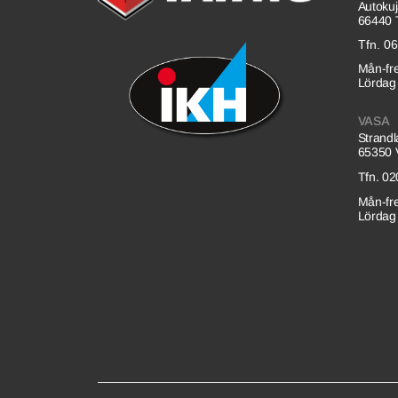
Autokuj
66440 T
Tfn. 0
Mån-fre
Lördag 
VASA
Strand
65350 
Tfn. 0
Mån-fre
Lördag 