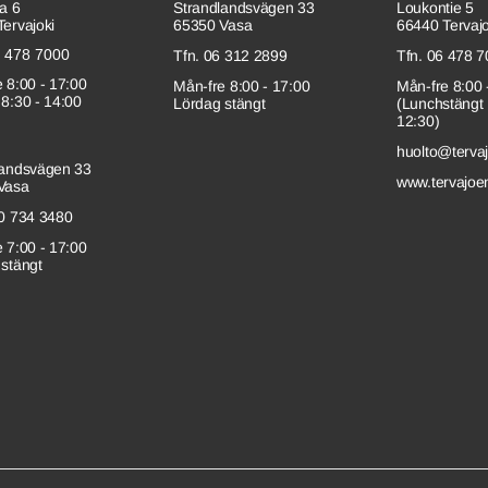
a 6
Strandlandsvägen 33
Loukontie 5
ervajoki
65350 Vasa
66440 Tervajo
6 478 7000
Tfn. 06 312 2899
Tfn. 06 478 
 8:00 - 17:00
Mån-fre 8:00 - 17:00
Mån-fre 8:00 
8:30 - 14:00
Lördag stängt
(Lunchstängt 
12:30)
huolto@tervaj
landsvägen 33
www.tervajoen
Vasa
20 734 3480
 7:00 - 17:00
stängt