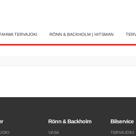
TAHWA TERVAJOKI
RÖNN & BACKHOLM | HITSMAN
TERV
er
Rönn & Backholm
Bilservice
JOKI
VASA
TERVAJOKI