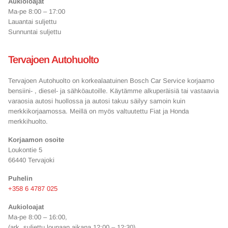
Aukioloajat
Ma-pe 8:00 – 17:00
Lauantai suljettu
Sunnuntai suljettu
Tervajoen Autohuolto
Tervajoen Autohuolto on
korkealaatuinen Bosch Car Service korjaamo
bensiini- , diesel- ja sähköautoille. Käytämme alkuperäisiä tai vastaavia
varaosia autosi huollossa ja autosi takuu säilyy samoin kuin
merkkikorjaamossa. Meillä on myös valtuutettu Fiat ja Honda
merkkihuolto.
Korjaamon osoite
Loukontie 5
66440 Tervajoki
Puhelin
+358 6 4787 025
Aukioloajat
Ma-pe 8:00 – 16:00,
(ark. suljettu lounaan aikana 12:00 – 12:30)