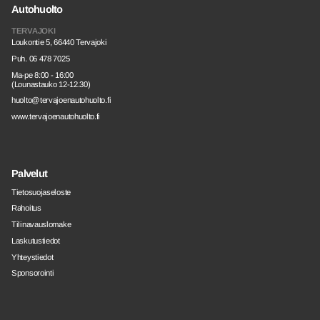
Autohuolto
TERVAJOKI
Loukontie 5, 66440 Tervajoki
Puh. 06 478 7025
Ma-pe 8:00 - 16:00
(Lounastauko 12-12.30)
huolto@tervajoenautohuolto.fi
www.tervajoenautohuolto.fi
Palvelut
Tietosuojaseloste
Rahoitus
Tilinavauslomake
Laskutustiedot
Yhteystiedot
Sponsorointi