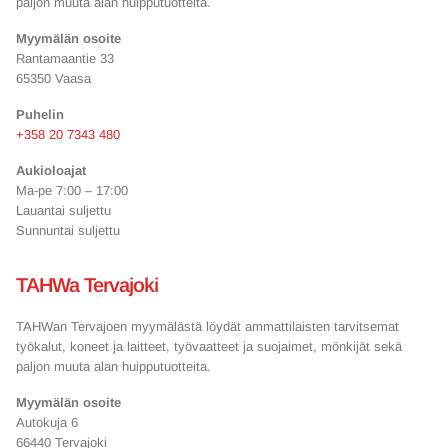
paljon muuta alan huipputuotteita.
Myymälän osoite
Rantamaantie 33
65350 Vaasa
Puhelin
+358 20 7343 480
Aukioloajat
Ma-pe 7:00 – 17:00
Lauantai suljettu
Sunnuntai suljettu
TAHWa Tervajoki
TAHWan Tervajoen myymälästä löydät
ammattilaisten tarvitsemat
työkalut, koneet ja laitteet, työvaatteet ja suojaimet, mönkijät sekä
paljon muuta alan huipputuotteita.
Myymälän osoite
Autokuja 6
66440 Tervajoki