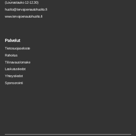
(Lounastauko 12-12.30)
huolto@tervajoenautohuolto.fi
www.tervajoenautohuolto.fi
Palvelut
Tietosuojaseloste
Rahoitus
Tilinavauslomake
Laskutustiedot
Yhteystiedot
Sponsorointi