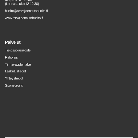
(Lounastauko 12-12.30)
huolto@tervajoenautohuolto.fi
www.tervajoenautohuolto.fi
Palvelut
Tietosuojaseloste
Rahoitus
Tilinavauslomake
Laskutustiedot
Yhteystiedot
Sponsorointi